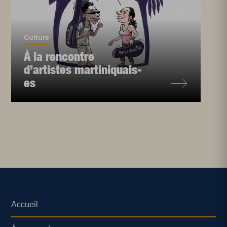
Culture
À la rencontre
d’artistes martiniquais-
es
Accueil