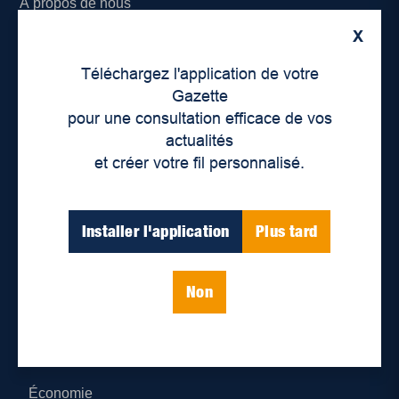
À propos de nous
X
Déontologie et confidentialité
Téléchargez l'application de votre
Devenir partenaire
Gazette
pour une consultation efficace de vos
Lieux de distribution
actualités
et créer votre fil personnalisé.
Nous joindre
Parutions numériques
Installer l'application
Plus tard
Catégories
Non
Actualités
Environnement
Économie