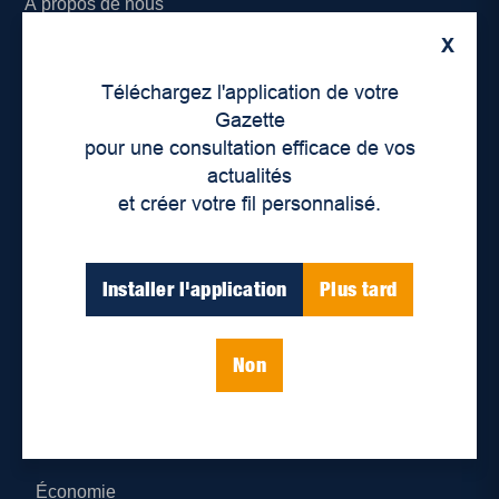
À propos de nous
X
Déontologie et confidentialité
Téléchargez l'application de votre
Devenir partenaire
Gazette
pour une consultation efficace de vos
Lieux de distribution
actualités
et créer votre fil personnalisé.
Nous joindre
Parutions numériques
Installer l'application
Plus tard
Catégories
Non
Actualités
Environnement
Économie