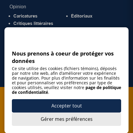
Opinion
Caricatures
Éditoriaux
Critiques littéraires
© 2026 Gazette de la Mauricie. Tous droits
réservés.
Politique de confidentialité
Nous prenons à coeur de protéger vos
données
Ce site utilise des cookies (fichiers témoins), déposés
par notre site web, afin d’améliorer votre expérience
de navigation. Pour plus d’information sur les finalités
et pour personnaliser vos préférences par type de
cookies utilisés, veuillez visiter notre
page de politique
de confidentialité
.
Je m'abonne à l'infolettre
Accepter tout
M'abonner
Gérer mes préférences
J’accepte de m’abonner à l’infolettre de La Gazette de la
Mauricie et de recevoir les plus récentes actualités ainsi
Je m'abonne à l'infolettre
que les offres promotionnelles de ce média d’information.