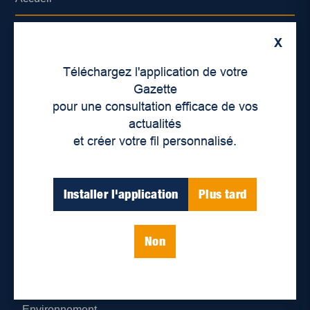
À propos de nous
X
Déontologie et confidentialité
Téléchargez l'application de votre
Gazette
Devenir partenaire
pour une consultation efficace de vos
actualités
Lieux de distribution
et créer votre fil personnalisé.
Nous joindre
Installer l'application
Plus tard
Parutions numériques
Non
Catégories
Actualités
Environnement