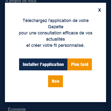
À propos de nous
X
Déontologie et confidentialité
Téléchargez l'application de votre
Devenir partenaire
Gazette
pour une consultation efficace de vos
Lieux de distribution
actualités
et créer votre fil personnalisé.
Nous joindre
Parutions numériques
Installer l'application
Plus tard
Catégories
Non
Actualités
Environnement
Économie