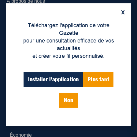
À propos de nous
X
Déontologie et confidentialité
Téléchargez l'application de votre
Devenir partenaire
Gazette
pour une consultation efficace de vos
Lieux de distribution
actualités
et créer votre fil personnalisé.
Nous joindre
Parutions numériques
Installer l'application
Plus tard
Catégories
Non
Actualités
Environnement
Économie