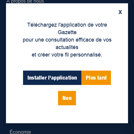
À propos de nous
X
Déontologie et confidentialité
Téléchargez l'application de votre
Devenir partenaire
Gazette
pour une consultation efficace de vos
Lieux de distribution
actualités
et créer votre fil personnalisé.
Nous joindre
Parutions numériques
Installer l'application
Plus tard
Catégories
Non
Actualités
Environnement
Économie