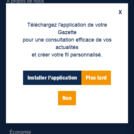
À propos de nous
X
Déontologie et confidentialité
Téléchargez l'application de votre
Devenir partenaire
Gazette
pour une consultation efficace de vos
Lieux de distribution
actualités
et créer votre fil personnalisé.
Nous joindre
Parutions numériques
Installer l'application
Plus tard
Catégories
Non
Actualités
Environnement
Économie