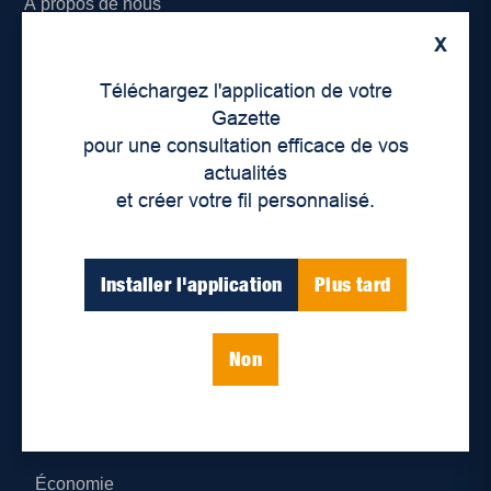
À propos de nous
X
Déontologie et confidentialité
Téléchargez l'application de votre
Devenir partenaire
Gazette
pour une consultation efficace de vos
Lieux de distribution
actualités
et créer votre fil personnalisé.
Nous joindre
Parutions numériques
Installer l'application
Plus tard
Catégories
Non
Actualités
Environnement
Économie