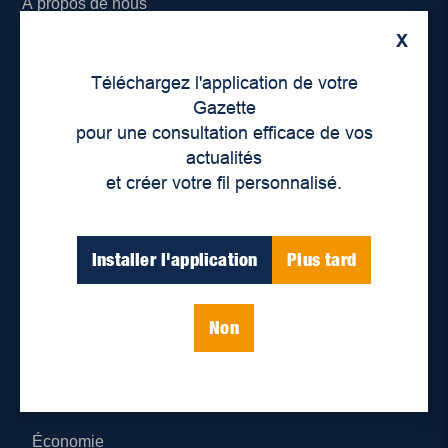
À propos de nous
X
Déontologie et confidentialité
Téléchargez l'application de votre
Devenir partenaire
Gazette
pour une consultation efficace de vos
Lieux de distribution
actualités
et créer votre fil personnalisé.
Nous joindre
Parutions numériques
Installer l'application
Plus tard
Catégories
Non
Actualités
Environnement
Économie