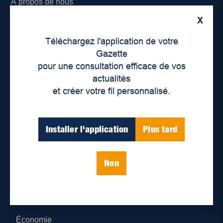
À propos de nous
X
Déontologie et confidentialité
Téléchargez l'application de votre
Devenir partenaire
Gazette
pour une consultation efficace de vos
Lieux de distribution
actualités
et créer votre fil personnalisé.
Nous joindre
Parutions numériques
Installer l'application
Plus tard
Catégories
Non
Actualités
Environnement
Économie