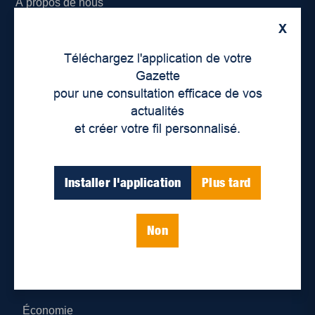
À propos de nous
X
Déontologie et confidentialité
Téléchargez l'application de votre
Devenir partenaire
Gazette
pour une consultation efficace de vos
Lieux de distribution
actualités
et créer votre fil personnalisé.
Nous joindre
Parutions numériques
Installer l'application
Plus tard
Catégories
Non
Actualités
Environnement
Économie