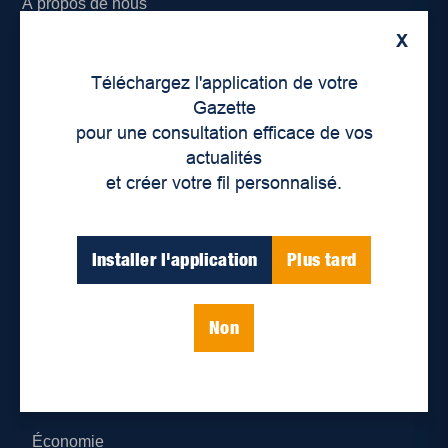
À propos de nous
X
Déontologie et confidentialité
Téléchargez l'application de votre
Devenir partenaire
Gazette
pour une consultation efficace de vos
Lieux de distribution
actualités
et créer votre fil personnalisé.
Nous joindre
Parutions numériques
Installer l'application
Plus tard
Catégories
Non
Actualités
Environnement
Économie