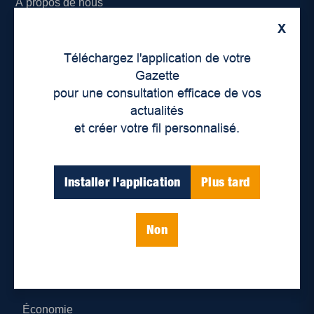
À propos de nous
X
Déontologie et confidentialité
Téléchargez l'application de votre
Devenir partenaire
Gazette
pour une consultation efficace de vos
Lieux de distribution
actualités
et créer votre fil personnalisé.
Nous joindre
Parutions numériques
Installer l'application
Plus tard
Catégories
Non
Actualités
Environnement
Économie