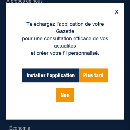
À propos de nous
X
Déontologie et confidentialité
Téléchargez l'application de votre
Devenir partenaire
Gazette
pour une consultation efficace de vos
Lieux de distribution
actualités
et créer votre fil personnalisé.
Nous joindre
Parutions numériques
Installer l'application
Plus tard
Catégories
Non
Actualités
Environnement
Économie