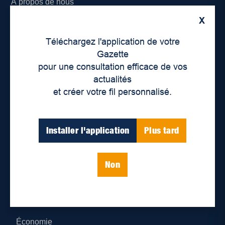
À propos de nous
X
Déontologie et confidentialité
Téléchargez l'application de votre
Devenir partenaire
Gazette
pour une consultation efficace de vos
Lieux de distribution
actualités
et créer votre fil personnalisé.
Nous joindre
Parutions numériques
Installer l'application
Plus tard
Catégories
Non
Actualités
Environnement
Économie