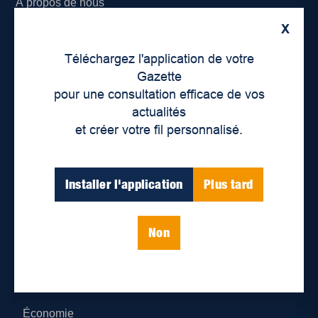
À propos de nous
X
Déontologie et confidentialité
Téléchargez l'application de votre
Devenir partenaire
Gazette
pour une consultation efficace de vos
Lieux de distribution
actualités
et créer votre fil personnalisé.
Nous joindre
Parutions numériques
Installer l'application
Plus tard
Catégories
Non
Actualités
Environnement
Économie