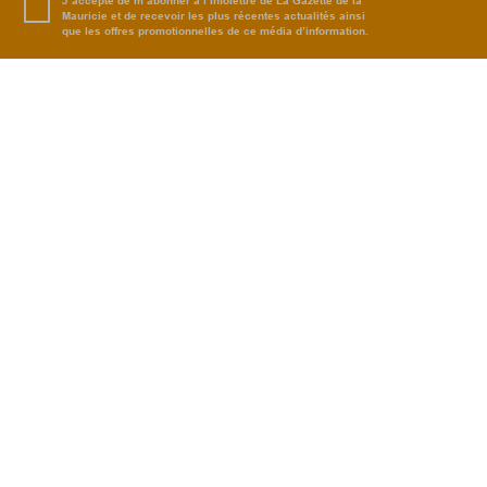
J’accepte de m’abonner à l’infolettre de La Gazette de la
Mauricie et de recevoir les plus récentes actualités ainsi
que les offres promotionnelles de ce média d’information.