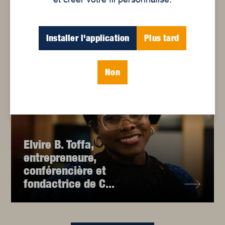
Alejandra Basañes
Installer l'application
Plus tard
Non
Elvire B. Toffa,
entrepreneure,
conférencière et
fondactrice de C...