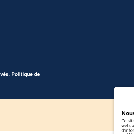
rvés.
Politique de
Nous
Ce sit
web, a
d’info