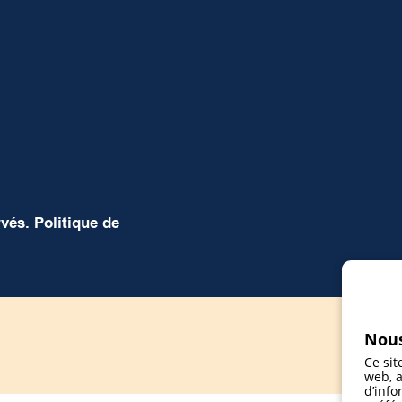
rvés.
Politique de
Nous
Ce sit
web, a
d’info