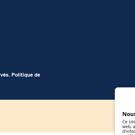
rvés.
Politique de
Nous
Ce sit
web, a
d’info