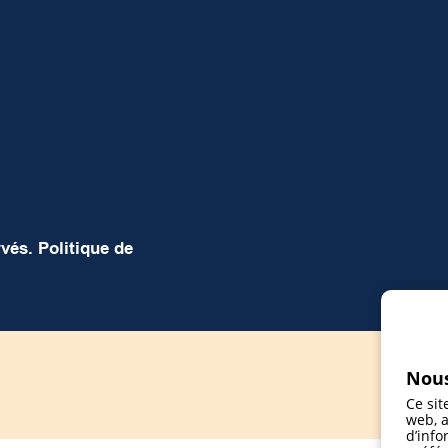
rvés.
Politique de
Nous
Ce sit
web, a
d’info