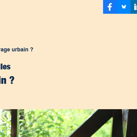
vage urbain ?
lles
in ?