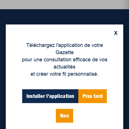
Accueil
X
À propos de nous
Téléchargez l'application de votre
Gazette
Déontologie et confidentialité
pour une consultation efficace de vos
actualités
Devenir partenaire
et créer votre fil personnalisé.
Lieux de distribution
Installer l'application
Plus tard
Nous joindre
Parutions numériques
Non