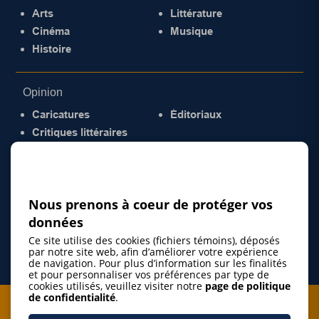
Arts
Littérature
Cinéma
Musique
Histoire
Opinion
Caricatures
Éditoriaux
Critiques littéraires
© 2026 Gazette de la Mauricie. Tous droits
réservés.
Politique de confidentialité
Nous prenons à coeur de protéger vos
données
Ce site utilise des cookies (fichiers témoins), déposés
par notre site web, afin d’améliorer votre expérience
de navigation. Pour plus d’information sur les finalités
et pour personnaliser vos préférences par type de
cookies utilisés, veuillez visiter notre
page de politique
de confidentialité
.
Je m'abonne à l'infolettre