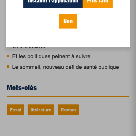
Installer l'application
Plus tard
Un siècle de Mauriciennes dans la presse
régionale
Non
Juillet 2026
Le sport professionnel féminin : en mouvement,
en croissance
Et les politiques peinent à suivre
Le sommeil, nouveau défi de santé publique
Mots-clés
Essai
littérature
Roman