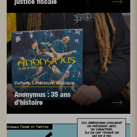
justice fiscale
Culture
,
Littérature
,
Musique
Anonymus : 35 ans
d’histoire