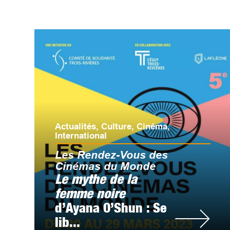
Actualités
,
Culture
,
Cinéma
,
International
Les Rendez-Vous des
Cinémas du Monde
Le mythe de la
femme noire
d’Ayana O’Shun : Se
lib...