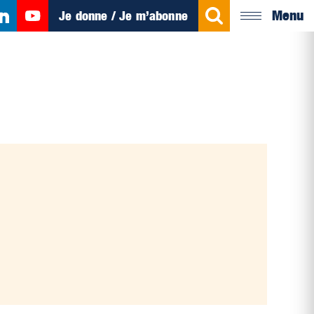
Menu
Je donne / Je m’abonne