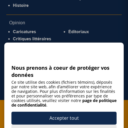
Histoire
Opinion
Caricatures
Éditoriaux
Critiques littéraires
© 2026 Gazette de la Mauricie. Tous droits
réservés.
Politique de confidentialité
Nous prenons à coeur de protéger vos
données
Ce site utilise des cookies (fichiers témoins), déposés
par notre site web, afin d’améliorer votre expérience
de navigation. Pour plus d’information sur les finalités
et pour personnaliser vos préférences par type de
cookies utilisés, veuillez visiter notre
page de politique
de confidentialité
.
Je m'abonne à l'infolettre
Accepter tout
M'abonner