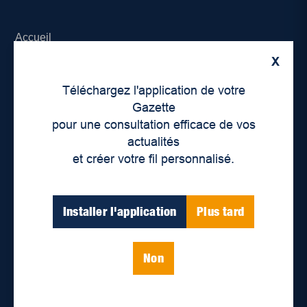
Accueil
X
À propos de nous
Téléchargez l'application de votre
Déontologie et confidentialité
Gazette
pour une consultation efficace de vos
Devenir partenaire
actualités
et créer votre fil personnalisé.
Lieux de distribution
Nous joindre
Installer l'application
Plus tard
Parutions numériques
Non
Catégories