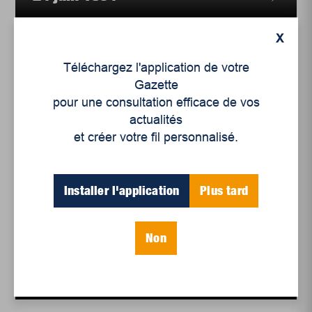
X
Téléchargez l'application de votre
Gazette
pour une consultation efficace de vos
actualités
et créer votre fil personnalisé.
Installer l'application
Plus tard
Culture
,
Bandes dessinées
,
Histoire
L'histoire de l'Amérique française
avec David et Madame Baboune
Non
1885 – Révolte des Métis
de l’Ouest