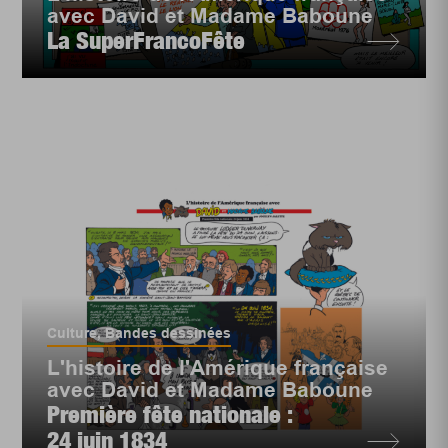
avec David et Madame Baboune
La SuperFrancoFête
Culture
,
Bandes dessinées
L'histoire de l'Amérique française
avec David et Madame Baboune
Première fête nationale :
24 juin 1834