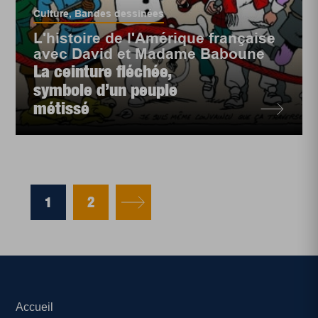
Culture
,
Bandes dessinées
L'histoire de l'Amérique française
avec David et Madame Baboune
La ceinture fléchée,
symbole d’un peuple
métissé
1
2
Accueil