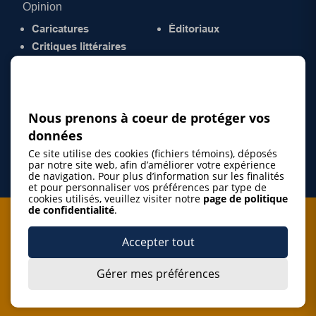
Opinion
Caricatures
Éditoriaux
Critiques littéraires
© 2026 Gazette de la Mauricie. Tous droits
réservés.
Politique de confidentialité
Nous prenons à coeur de protéger vos
données
Ce site utilise des cookies (fichiers témoins), déposés
par notre site web, afin d’améliorer votre expérience
de navigation. Pour plus d’information sur les finalités
et pour personnaliser vos préférences par type de
cookies utilisés, veuillez visiter notre
page de politique
de confidentialité
.
Je m'abonne à l'infolettre
Accepter tout
M'abonner
Gérer mes préférences
J’accepte de m’abonner à l’infolettre de La Gazette de la
Mauricie et de recevoir les plus récentes actualités ainsi
Je m'abonne à l'infolettre
que les offres promotionnelles de ce média d’information.