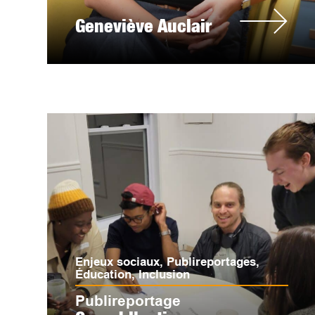
Geneviève Auclair
Enjeux sociaux
,
Publireportages
,
Éducation
,
Inclusion
Publireportage