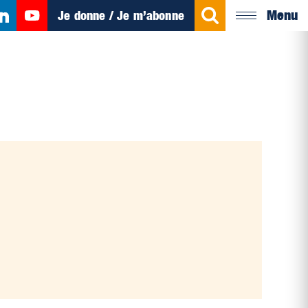
Menu
Je donne / Je m’abonne