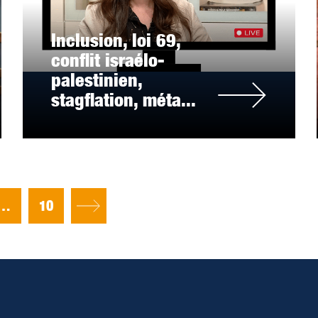
Inclusion, loi 69,
conflit israélo-
palestinien,
stagflation, méta...
…
10