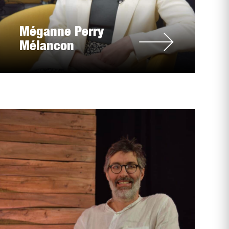
Méganne Perry
Mélancon