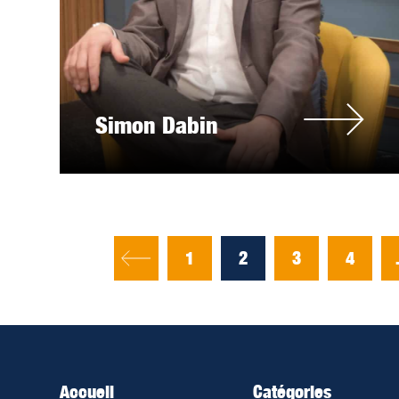
Simon Dabin
1
2
3
4
Accueil
Catégories