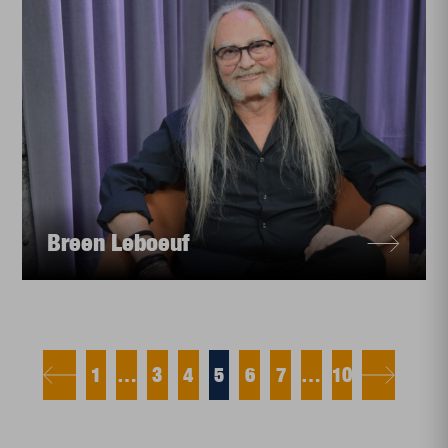
Breen Leboeuf
1
…
3
4
5
6
7
…
10