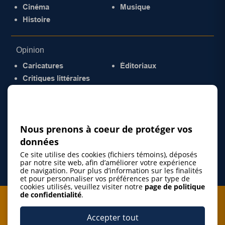
Cinéma
Musique
Histoire
Opinion
Caricatures
Éditoriaux
Critiques littéraires
© 2026 Gazette de la Mauricie. Tous droits
réservés.
Politique de confidentialité
Nous prenons à coeur de protéger vos
données
Ce site utilise des cookies (fichiers témoins), déposés
par notre site web, afin d’améliorer votre expérience
de navigation. Pour plus d’information sur les finalités
et pour personnaliser vos préférences par type de
cookies utilisés, veuillez visiter notre
page de politique
de confidentialité
.
Je m'abonne à l'infolettre
Accepter tout
M'abonner