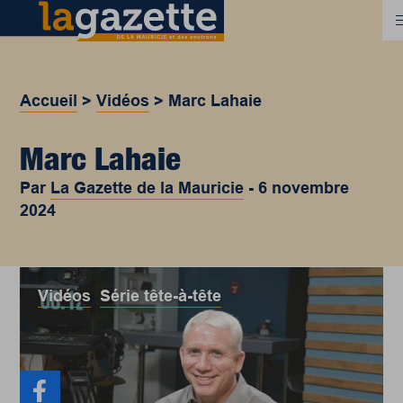
Accueil
>
Vidéos
>
Marc Lahaie
Marc Lahaie
Par
La Gazette de la Mauricie
-
6 novembre
2024
Vidéos
,
Série tête-à-tête