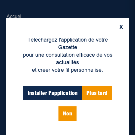
Accueil
X
À propos de nous
Téléchargez l'application de votre
Déontologie et confidentialité
Gazette
pour une consultation efficace de vos
Devenir partenaire
actualités
et créer votre fil personnalisé.
Lieux de distribution
Nous joindre
Installer l'application
Plus tard
Parutions numériques
Non
Catégories