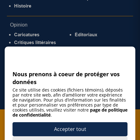
Histoire
Opinion
Caricatures
Éditoriaux
Critiques littéraires
© 2026 Gazette de la Mauricie. Tous droits
réservés.
Politique de confidentialité
Nous prenons à coeur de protéger vos
données
Ce site utilise des cookies (fichiers témoins), déposés
par notre site web, afin d’améliorer votre expérience
de navigation. Pour plus d’information sur les finalités
et pour personnaliser vos préférences par type de
cookies utilisés, veuillez visiter notre
page de politique
de confidentialité
.
Je m'abonne à l'infolettre
Accepter tout
M'abonner