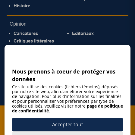
Histoire
Opinion
Caricatures
Éditoriaux
Critiques littéraires
© 2026 Gazette de la Mauricie. Tous droits
réservés.
Politique de confidentialité
Nous prenons à coeur de protéger vos
données
Ce site utilise des cookies (fichiers témoins), déposés
par notre site web, afin d’améliorer votre expérience
de navigation. Pour plus d’information sur les finalités
et pour personnaliser vos préférences par type de
cookies utilisés, veuillez visiter notre
page de politique
de confidentialité
.
Je m'abonne à l'infolettre
Accepter tout
M'abonner