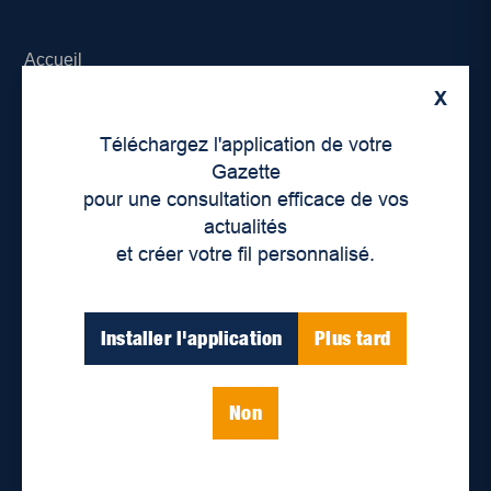
Accueil
X
À propos de nous
Téléchargez l'application de votre
Déontologie et confidentialité
Gazette
pour une consultation efficace de vos
Devenir partenaire
actualités
et créer votre fil personnalisé.
Lieux de distribution
Nous joindre
Installer l'application
Plus tard
Parutions numériques
Non
Catégories