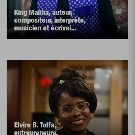
King Maliba, auteur,
compositeur, interprète,
musicien et écrivai...
Elvire B. Toffa,
entrepreneure,