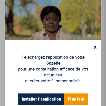
Les traces de l'inclusion, histoires de vie
inspirantes
X
Jeannine Yayimuzengo,
Téléchargez l'application de votre
entrepreneure et
Gazette
gestionnaire planificatric...
pour une consultation efficace de vos
actualités
et créer votre fil personnalisé.
Installer l'application
Plus tard