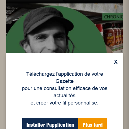
X
Environnement
,
Environnement
,
Rubriques
Contrôle anti-moustique :
Téléchargez l'application de votre
est-ce le loup qui garde la
Gazette
bergerie?
pour une consultation efficace de vos
actualités
et créer votre fil personnalisé.
Installer l'application
Plus tard