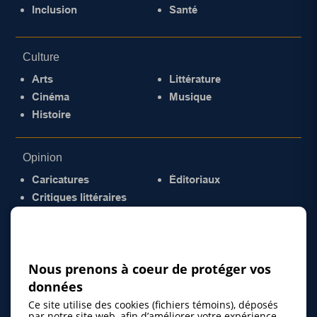
Inclusion
Santé
Culture
Arts
Littérature
Cinéma
Musique
Histoire
Opinion
Caricatures
Éditoriaux
Critiques littéraires
© 2026 Gazette de la Mauricie. Tous droits
réservés.
Politique de confidentialité
Nous prenons à coeur de protéger vos
données
Ce site utilise des cookies (fichiers témoins), déposés
par notre site web, afin d’améliorer votre expérience