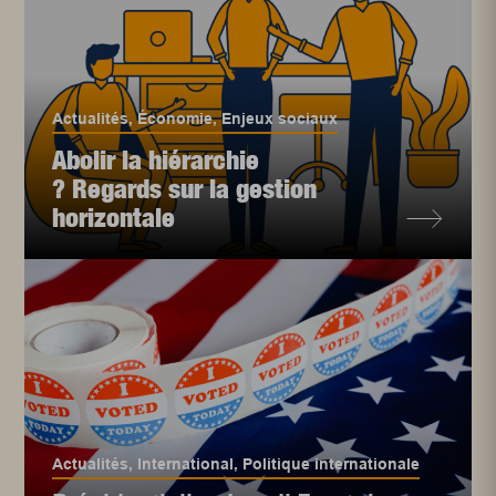
Actualités
,
Économie
,
Enjeux sociaux
Abolir la hiérarchie
? Regards sur la gestion
horizontale
Actualités
,
International
,
Politique internationale