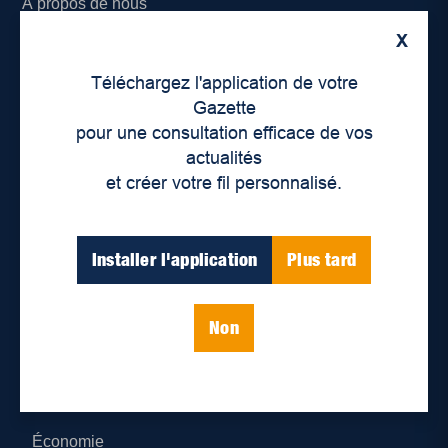
À propos de nous
X
Déontologie et confidentialité
Téléchargez l'application de votre
Devenir partenaire
Gazette
pour une consultation efficace de vos
Lieux de distribution
actualités
et créer votre fil personnalisé.
Nous joindre
Parutions numériques
Installer l'application
Plus tard
Catégories
Non
Actualités
Environnement
Économie