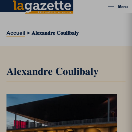
Menu
Accueil
>
𝐀𝐥𝐞𝐱𝐚𝐧𝐝𝐫𝐞 𝐂𝐨𝐮𝐥𝐢𝐛𝐚𝐥𝐲
𝐀𝐥𝐞𝐱𝐚𝐧𝐝𝐫𝐞 𝐂𝐨𝐮𝐥𝐢𝐛𝐚𝐥𝐲