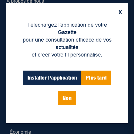
À propos de nous
X
Déontologie et confidentialité
Téléchargez l'application de votre
Devenir partenaire
Gazette
pour une consultation efficace de vos
Lieux de distribution
actualités
et créer votre fil personnalisé.
Nous joindre
Parutions numériques
Installer l'application
Plus tard
Catégories
Non
Actualités
Environnement
Économie