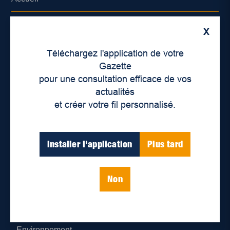
À propos de nous
X
Déontologie et confidentialité
Téléchargez l'application de votre
Gazette
Devenir partenaire
pour une consultation efficace de vos
actualités
Lieux de distribution
et créer votre fil personnalisé.
Nous joindre
Installer l'application
Plus tard
Parutions numériques
Non
Catégories
Actualités
Environnement