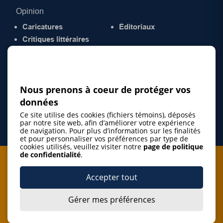
Opinion
Caricatures
Éditoriaux
Critiques littéraires
© 2026 Gazette de la Mauricie. Tous droits
réservés.
Politique de confidentialité
Nous prenons à coeur de protéger vos
données
Ce site utilise des cookies (fichiers témoins), déposés
par notre site web, afin d’améliorer votre expérience
de navigation. Pour plus d’information sur les finalités
et pour personnaliser vos préférences par type de
cookies utilisés, veuillez visiter notre
page de politique
de confidentialité
.
Je m'abonne à l'infolettre
Accepter tout
M'abonner
Gérer mes préférences
J’accepte de m’abonner à l’infolettre de La Gazette de la
Mauricie et de recevoir les plus récentes actualités ainsi
Je m'abonne à l'infolettre
que les offres promotionnelles de ce média d’information.