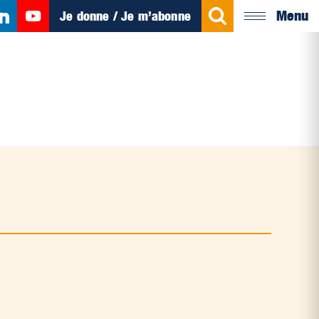
Menu
Je donne / Je m’abonne