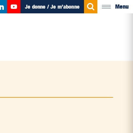
Menu
Je donne / Je m’abonne