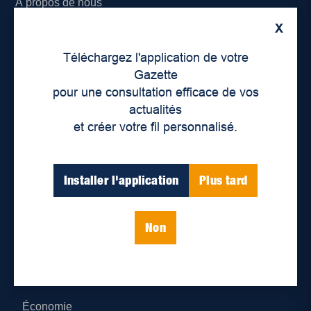
À propos de nous
X
Déontologie et confidentialité
Téléchargez l'application de votre
Devenir partenaire
Gazette
pour une consultation efficace de vos
Lieux de distribution
actualités
et créer votre fil personnalisé.
Nous joindre
Parutions numériques
Installer l'application
Plus tard
Catégories
Non
Actualités
Environnement
Économie