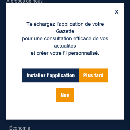
À propos de nous
X
Déontologie et confidentialité
Téléchargez l'application de votre
Devenir partenaire
Gazette
pour une consultation efficace de vos
Lieux de distribution
actualités
et créer votre fil personnalisé.
Nous joindre
Parutions numériques
Installer l'application
Plus tard
Catégories
Non
Actualités
Environnement
Économie