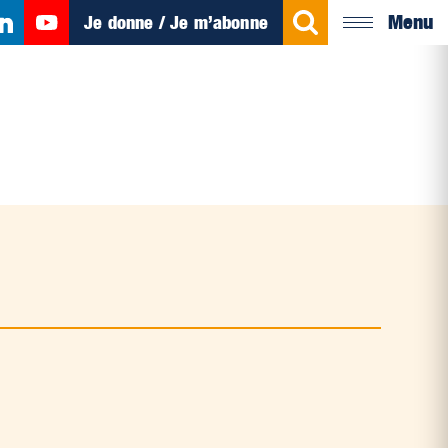
Menu
Je donne / Je m’abonne