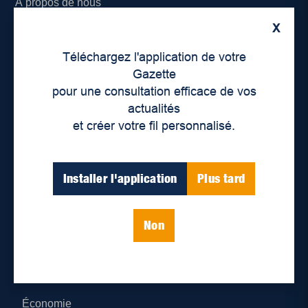
À propos de nous
X
Déontologie et confidentialité
Téléchargez l'application de votre
Devenir partenaire
Gazette
pour une consultation efficace de vos
Lieux de distribution
actualités
et créer votre fil personnalisé.
Nous joindre
Parutions numériques
Installer l'application
Plus tard
Catégories
Non
Actualités
Environnement
Économie