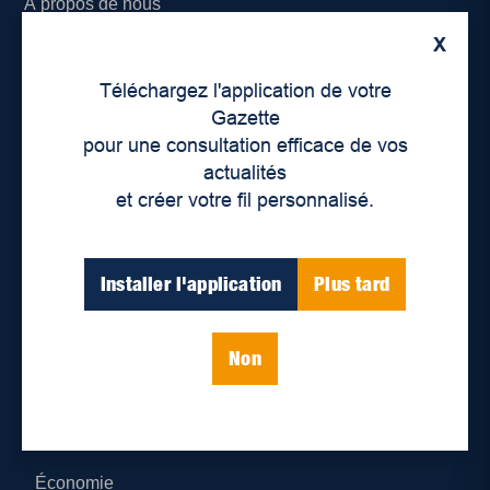
À propos de nous
X
Déontologie et confidentialité
Téléchargez l'application de votre
Devenir partenaire
Gazette
pour une consultation efficace de vos
Lieux de distribution
actualités
et créer votre fil personnalisé.
Nous joindre
Parutions numériques
Installer l'application
Plus tard
Catégories
Non
Actualités
Environnement
Économie