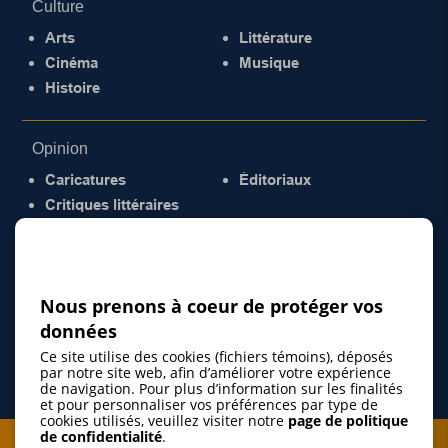
Culture
Arts
Littérature
Cinéma
Musique
Histoire
Opinion
Caricatures
Éditoriaux
Critiques littéraires
© 2026 Gazette de la Mauricie. Tous droits
réservés.
Politique de confidentialité
Nous prenons à coeur de protéger vos
données
Ce site utilise des cookies (fichiers témoins), déposés
par notre site web, afin d’améliorer votre expérience
de navigation. Pour plus d’information sur les finalités
et pour personnaliser vos préférences par type de
cookies utilisés, veuillez visiter notre
page de politique
de confidentialité
.
Je m'abonne à l'infolettre