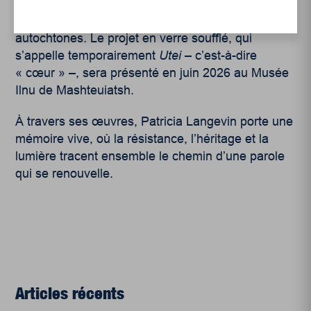
a obtenu une subvention pour faire une exposition
sur la santé cardiaque chez les femmes
autochtones. Le projet en verre soufflé, qui
s’appelle temporairement
Utei
– c’est-à-dire
« cœur » –, sera présenté en juin 2026 au Musée
Ilnu de Mashteuiatsh.
À travers ses œuvres, Patricia Langevin porte une
mémoire vive, où la résistance, l’héritage et la
lumière tracent ensemble le chemin d’une parole
qui se renouvelle.
Articles récents