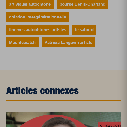
art visuel autochtone
bourse Denis-Charland
création intergénérationnelle
femmes autochtones artistes
le sabord
Mashteuiatsh
Patricia Langevin artiste
Articles connexes