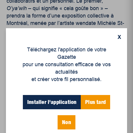
collaboratifs et un personnel. Le premier,
O’ya’wih
– qui signifie « cela goûte bon » –
prendra la forme d’une exposition collective à
Montréal, menée par l’artiste wendate Michèle St-
Amand, avec six femmes autochtones de
X
différents milieux qui explorent plusieurs médias.
Le thème : les conséquences de la colonisation
Téléchargez l'application de votre
sur le corps et la sexualité des femmes
Gazette
autochtones. Le deuxième projet,
Ka-matau
pour une consultation efficace de vos
Puhkutatau
qui signifie « celles qui fabriquent de
actualités
leurs mains », est issu d’un enseignement sur les
et créer votre fil personnalisé.
raquettes de marche et d’une formation en
intelligence artificielle suivie avec six femmes de
sa communauté. Ensemble, elles forment un
Installer l'application
Plus tard
nouveau collectif artistique, qui présentera une
installation lors d’une résidence à Recto-Verso en
avril 2026, en collaboration avec le Département
Non
d’histoire de l’art de l’UQAM. Finalement, Patricia