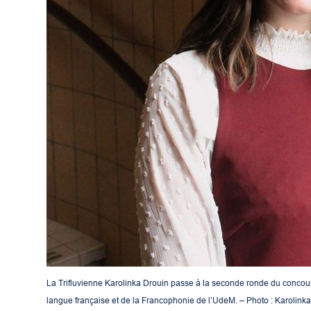
La Trifluvienne Karolinka Drouin passe à la seconde ronde du concour
langue française et de la Francophonie de l’UdeM. – Photo : Karolink