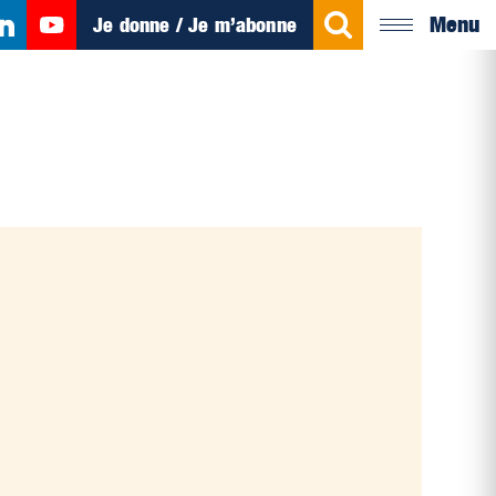
Menu
Je donne / Je m’abonne