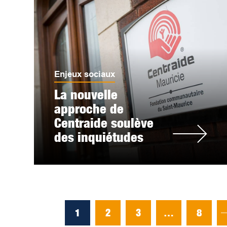
Enjeux sociaux
La nouvelle
approche de
Centraide soulève
des inquiétudes
1
2
3
…
8