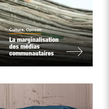
Culture
,
Opinion
La marginalisation
des médias
communautaires