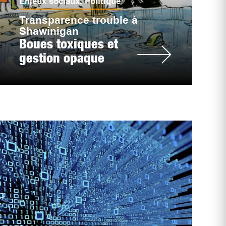
Enjeux sociaux
,
Politique
Transparence trouble à
Shawinigan
Boues toxiques et
gestion opaque