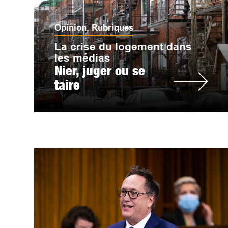
Opinion
,
Rubriques
La crise du logement dans
les médias
Nier, juger ou se
taire