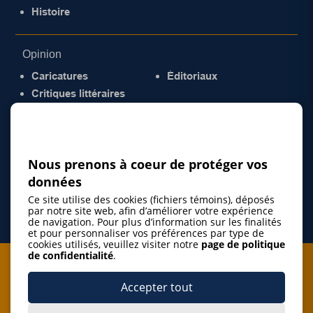
Histoire
Opinion
Caricatures
Éditoriaux
Critiques littéraires
© 2026 Gazette de la Mauricie. Tous droits
réservés.
Politique de confidentialité
Nous prenons à coeur de protéger vos
données
Ce site utilise des cookies (fichiers témoins), déposés
par notre site web, afin d’améliorer votre expérience
de navigation. Pour plus d’information sur les finalités
et pour personnaliser vos préférences par type de
cookies utilisés, veuillez visiter notre
page de politique
de confidentialité
.
Je m'abonne à l'infolettre
Accepter tout
M'abonner