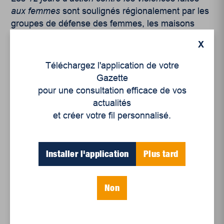
aux femmes
sont soulignés régionalement par les
groupes de défense des femmes, les maisons
d’hébergement, la Table de concertation du
X
mouvement des femmes de la Mauricie et le
Comité intersectoriel en matière d’agression à
Téléchargez l'application de votre
caractère sexuel et violences conjugales du
Gazette
CIUSSS-MCQ. Ce comité invite la population à
pour une consultation efficace de vos
porter le ruban blanc en guise de solidarité aux
actualités
femmes tout au long des 12 jours d’action.
et créer votre fil personnalisé.
Installer l'application
Plus tard
Non
Ressources disponibles et maisons du