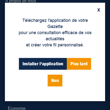
À propos de nous
X
Déontologie et confidentialité
Téléchargez l'application de votre
Devenir partenaire
Gazette
pour une consultation efficace de vos
Lieux de distribution
actualités
et créer votre fil personnalisé.
Nous joindre
Parutions numériques
Installer l'application
Plus tard
Catégories
Non
Actualités
Environnement
Économie